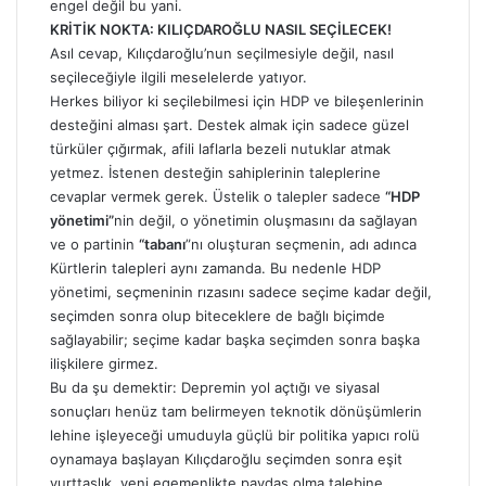
engel değil bu yani.
KRİTİK NOKTA: KILIÇDAROĞLU NASIL SEÇİLECEK!
Asıl cevap, Kılıçdaroğlu’nun seçilmesiyle değil, nasıl
seçileceğiyle ilgili meselelerde yatıyor.
Herkes biliyor ki seçilebilmesi için HDP ve bileşenlerinin
desteğini alması şart. Destek almak için sadece güzel
türküler çığırmak, afili laflarla bezeli nutuklar atmak
yetmez. İstenen desteğin sahiplerinin taleplerine
cevaplar vermek gerek. Üstelik o talepler sadece
“HDP
yönetimi”
nin değil, o yönetimin oluşmasını da sağlayan
ve o partinin
“tabanı
”nı oluşturan seçmenin, adı adınca
Kürtlerin talepleri aynı zamanda. Bu nedenle HDP
yönetimi, seçmeninin rızasını sadece seçime kadar değil,
seçimden sonra olup biteceklere de bağlı biçimde
sağlayabilir; seçime kadar başka seçimden sonra başka
ilişkilere girmez.
Bu da şu demektir: Depremin yol açtığı ve siyasal
sonuçları henüz tam belirmeyen teknotik dönüşümlerin
lehine işleyeceği umuduyla güçlü bir politika yapıcı rolü
oynamaya başlayan Kılıçdaroğlu seçimden sonra eşit
yurttaşlık, yeni egemenlikte paydaş olma talebine