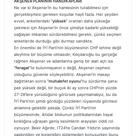
AKŞENER PLANININ HANDİKAPLARI
Ne var ki Akşener’in bu hamlesinin tutabilmesi için
gerçekleşmesi gereken koşullar hayli fazla. Her şeyden
evvel, anketlerdeki
“yüksek”
oranları daha yükseğe
çekmesi için Akşener’in önce şimdiye kadarki yüksekliği
sağlayan imkanları sürdürebilmesi gerekir, çünkü seçmen
anketlerde durduğu gibi durmaz sandıkta.
En önemlisi de İYİ Parti’nin büyümesinin CHP lehine değil
aleyhine bir büyüme olmasıdır; Kılıçdaroğlu bu gerçeğe
rağmen Akşener ve adamlarına geniş bir alan açtı ise
“feragat
”te bulunmayanın o değil, Akşener cephesi
olduğunu güvenle söyleyebiliriz. Akşener’in masayı
dağıttıktan sonra
“muhalefet oyunu”
nu sürdürme şansı
pek yüksek değil, bir buçuk iki ay sonra CHP’nin yüzde
27-28’lere yürüdüğünü görürsek şaşırmamalıyız, bu da
İYİ Parti’nin şimdi gördüğü yüzdeleri rüyasında görmesi
anlamına gelebilir pekala. Çünkü İYİ Parti’nin
büyümesinde, iktidar blokunun politikalarından hayal
kırıklığına uğrayan geniş kesimlerin arayışları ciddi rol
oynuyor. Bekir Ağırdır, (T24’te Candan Yıldız’ın
yayınında
şaşkınlığını ve kızgınlığını gizlemeden konuşurken bunu