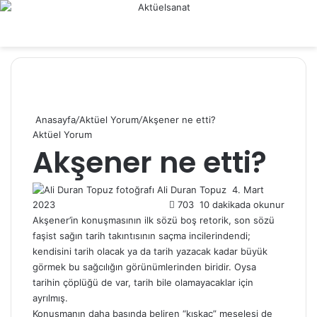
Menü
Anasayfa
/
Aktüel Yorum
/
Akşener ne etti?
Aktüel Yorum
Akşener ne etti?
Ali Duran Topuz
B
4. Mart
2023
703
10 dakikada okunur
i
r
Akşener’in konuşmasının ilk sözü boş retorik, son sözü
e
faşist sağın tarih takıntısının saçma incilerindendi;
-
kendisini tarih olacak ya da tarih yazacak kadar büyük
p
görmek bu sağcılığın görünümlerinden biridir. Oysa
o
tarihin çöplüğü de var, tarih bile olamayacaklar için
s
ayrılmış.
t
Konuşmanın daha başında beliren “kıskaç” meselesi de