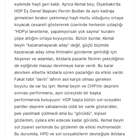
eylemde hayli geri kaldı. Ayrıca Kemal bey, Diyarbakır’da
HDP Eş Genel Başkanı Pervin Buldan ile aynı kadraja
girmekten bırakın çekinmeyi hayli mutlu olduğunu ortaya
koyacak cesareti göstererek üzerinde herkesin uzlaştığı
“HDP’yi lanetleme, yapamıyorsan yok sayma” kuralını
çöpe attığını ortaya koyuyordu. Bütün bunlar, Kemal
beyin “kazanamayacak aday” değil, güçlü biçimde
kazanacak aday olma ihtimalini gündeme getirdiği için
Akşener ve adamları, iktidarla pazarlık fikrinin çekiciliğinin
de eşliğinde masayı devirmeye karar verdi. Bu karar
alınırken elbette iktidarla süren pazarlığın da etkisi vardır.
Fakat tabii “derin” lafının asıl karşılı olması gereken
boyutu da var bu işin: Kemal beyin ve CHP’nin deprem
sonrası performansı, aynı süreçteki bir başka
performansla buluşuyor: HDP başta bütün sol-sosyalist
partiler deprem sahalarında ciddi bir varlık gösterdiler,
pek yazılmadı çizilmedi ama bu “görüldü”, kişisel
gözlemim, oylara etki edecek kadar görüldü. Kemal beyin
sol ziyaret serisinde bu gözlemin de etkisi muhtemeldir.
Bu durumda, HPD ve sol-sosyalistlerin desteğiyle iktidara