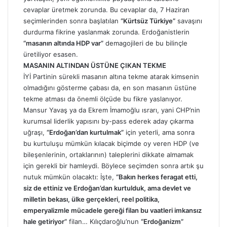
cevaplar üretmek zorunda. Bu cevaplar da, 7 Haziran
seçimlerinden sonra başlatılan
“Kürtsüz Türkiye”
savaşını
durdurma fikrine yaslanmak zorunda. Erdoğanistlerin
“masanın altında HDP var”
demagojileri de bu bilinçle
üretiliyor esasen.
MASANIN ALTINDAN ÜSTÜNE ÇIKAN TEKME
İYİ Partinin sürekli masanın altına tekme atarak kimsenin
olmadığını gösterme çabası da, en son masanın üstüne
tekme atması da önemli ölçüde bu fikre yaslanıyor.
Mansur Yavaş ya da Ekrem İmamoğlu ısrarı, yani CHP’nin
kurumsal liderlik yapısını by-pass ederek aday çıkarma
uğraşı,
“Erdoğan’dan kurtulmak”
için yeterli, ama sonra
bu kurtuluşu mümkün kılacak biçimde oy veren HDP (ve
bileşenlerinin, ortaklarının) taleplerini dikkate almamak
için gerekli bir hamleydi. Böylece seçimden sonra artık şu
nutuk mümkün olacaktı: İşte,
“Bakın herkes feragat etti,
siz de ettiniz ve Erdoğan’dan kurtulduk, ama devlet ve
milletin bekası, ülke gerçekleri, reel politika,
emperyalizmle mücadele gereği filan bu vaatleri imkansız
hale getiriyor”
filan… Kılıçdaroğlu’nun
“Erdoğanizm”