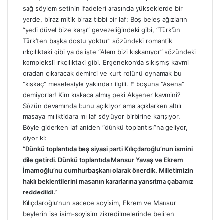
a
sağ söylem setinin ifadeleri arasında yükseklerde bir
g
yerde, biraz mitik biraz tıbbi bir laf: Boş beleş ağızların
ö
“yedi düvel bize karşı” gevezeliğindeki gibi, “Türk’ün
n
Türk’ten başka dostu yoktur” sözündeki romantik
d
ırkçılıktaki gibi ya da işte “Alem bizi kıskanıyor” sözündeki
e
kompleksli ırkçılıktaki gibi. Ergenekon’da sıkışmış kavmi
r
oradan çıkaracak demirci ve kurt rolünü oynamak bu
m
“kıskaç” meselesiyle yakından ilgili. E boşuna “Asena”
e
demiyorlar! Kim kıskaca almış peki Akşener kavmini?
k
Sözün devamında bunu açıklıyor ama açıklarken altılı
masaya mı iktidara mı laf söylüyor birbirine karışıyor.
Böyle giderken laf aniden “dünkü toplantısı”na geliyor,
diyor ki:
“Dünkü toplantıda beş siyasi parti Kılıçdaroğlu’nun ismini
dile getirdi. Dünkü toplantıda Mansur Yavaş ve Ekrem
İmamoğlu’nu cumhurbaşkanı olarak önerdik. Milletimizin
haklı beklentilerini masanın kararlarına yansıtma çabamız
reddedildi.”
Kılıçdaroğlu’nun sadece soyisim, Ekrem ve Mansur
beylerin ise isim-soyisim zikredilmelerinde beliren