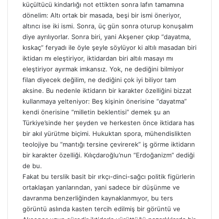
küçültücü kindarlığı not ettikten sonra lafın tamamına
dönelim: Altı ortak bir masada, beşi bir ismi öneriyor,
altıncı ise iki ismi. Sonra, üç gün sonra oturup konuşalım
diye ayrılıyorlar. Sonra biri, yani Akşener çıkıp “dayatma,
kıskaç” feryadı ile öyle şeyle söylüyor ki altılı masadan biri
iktidarı mı eleştiriyor, iktidardan biri altılı masayı mı
eleştiriyor ayırmak imkansız. Yok, ne dediğini bilmiyor
filan diyecek değilim, ne dediğini çok iyi biliyor tam
aksine. Bu nedenle iktidarın bir karakter özelliğini bizzat
kullanmaya yelteniyor: Beş kişinin önerisine “dayatma”
kendi önerisine “milletin beklentisi” demek şu an
Türkiye’sinde her şeyden ve herkesten önce iktidara has
bir akıl yürütme biçimi. Hukuktan spora, mühendislikten
teolojiye bu “mantığı tersine çevirerek” iş görme iktidarın
bir karakter özelliği. Kılıçdaroğlu’nun “Erdoğanizm” dediği
de bu.
Fakat bu terslik basit bir ırkçı-dinci-sağcı politik figürlerin
ortaklaşan yanlarından, yani sadece bir düşünme ve
davranma benzerliğinden kaynaklanmıyor, bu ters
görüntü aslında kasten tercih edilmiş bir görüntü ve