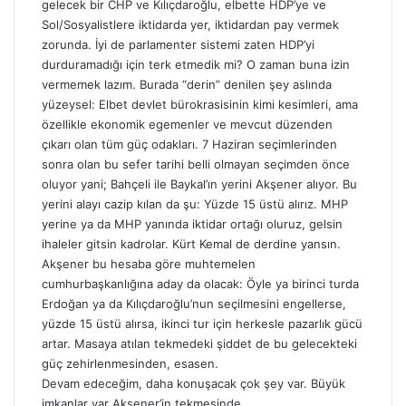
gelecek bir CHP ve Kılıçdaroğlu, elbette HDP’ye ve
Sol/Sosyalistlere iktidarda yer, iktidardan pay vermek
zorunda. İyi de parlamenter sistemi zaten HDP’yi
durduramadığı için terk etmedik mi? O zaman buna izin
vermemek lazım. Burada “derin” denilen şey aslında
yüzeysel: Elbet devlet bürokrasisinin kimi kesimleri, ama
özellikle ekonomik egemenler ve mevcut düzenden
çıkarı olan tüm güç odakları. 7 Haziran seçimlerinden
sonra olan bu sefer tarihi belli olmayan seçimden önce
oluyor yani; Bahçeli ile Baykal’ın yerini Akşener alıyor. Bu
yerini alayı cazip kılan da şu: Yüzde 15 üstü alırız. MHP
yerine ya da MHP yanında iktidar ortağı oluruz, gelsin
ihaleler gitsin kadrolar. Kürt Kemal de derdine yansın.
Akşener bu hesaba göre muhtemelen
cumhurbaşkanlığına aday da olacak: Öyle ya birinci turda
Erdoğan ya da Kılıçdaroğlu’nun seçilmesini engellerse,
yüzde 15 üstü alırsa, ikinci tur için herkesle pazarlık gücü
artar. Masaya atılan tekmedeki şiddet de bu gelecekteki
güç zehirlenmesinden, esasen.
Devam edeceğim, daha konuşacak çok şey var. Büyük
imkanlar var Akşener’in tekmesinde.