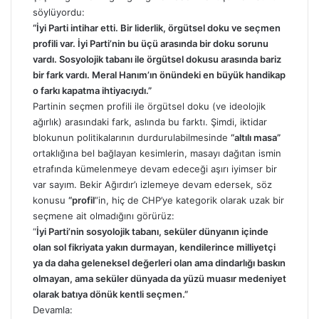
söylüyordu:
“İyi Parti intihar etti. Bir liderlik, örgütsel doku ve seçmen
profili var. İyi Parti’nin bu üçü arasında bir doku sorunu
vardı. Sosyolojik tabanı ile örgütsel dokusu arasında bariz
bir fark vardı. Meral Hanım’ın önündeki en büyük handikap
o farkı kapatma ihtiyacıydı.”
Partinin seçmen profili ile örgütsel doku (ve ideolojik
ağırlık) arasındaki fark, aslında bu farktı. Şimdi, iktidar
blokunun politikalarının durdurulabilmesinde
“altılı masa”
ortaklığına bel bağlayan kesimlerin, masayı dağıtan ismin
etrafında kümelenmeye devam edeceği aşırı iyimser bir
var sayım. Bekir Ağırdır’ı izlemeye devam edersek, söz
konusu
“profil
”in, hiç de CHP’ye kategorik olarak uzak bir
seçmene ait olmadığını görürüz:
“
İyi Parti’nin sosyolojik tabanı, seküler dünyanın içinde
olan sol fikriyata yakın durmayan, kendilerince milliyetçi
ya da daha geleneksel değerleri olan ama dindarlığı baskın
olmayan, ama seküler dünyada da yüzü muasır medeniyet
olarak batıya dönük kentli seçmen.”
Devamla: