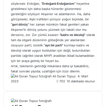
söylersek: Erdoğan,
“Erdoğanlı Erdoğanizm”
heyetine
girebilmesi için daha başka hünerler göstermesi
gerektiğini söylüyor Akşener ve adamlarının. Ha, daha
görüşmeler, ilişki trafikleri yürüyor yoğun biçimde, bir
“geri dönüş”
her zaman mümkün fakat gemileri yakan
Akşener’in dönüş yolunu yüzmek için takati olur mu
derseniz, zor. Zor çünkü esasen
“kadro ve ideoloji”
olarak
tam da oligark düzeninin göbeğinde yer alanlardan
oluşuyor parti; üstelik
“ayrı bir parti”
kurmayı kadro ve
ideoloji olarak uygun buldukları için değil, bulundukları
partide (ağırlıklı olarak MHP) aradıkları ikbali bulamadıkları
için bir araya gelmiş bir heyet bu.
Artık, tekmenin getirdiği imkanlara daha iyi bakabiliriz,
fakat sonraki yazıda; uzattığım için özür dilerim.
Ali Duran Topuz
B
4. Mart
2023
703
10 dakikada okunur
i
r
e
-
p