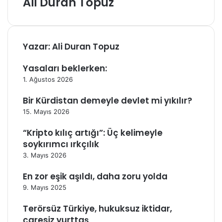
Ali Duran Topuz
o
s
t
a
g
Yazar: Ali Duran Topuz
ö
n
Yasaları beklerken:
d
1. Ağustos 2026
e
r
Bir Kürdistan demeyle devlet mi yıkılır?
m
15. Mayıs 2026
e
k
“Kripto kılıç artığı”: Üç kelimeyle
soykırımcı ırkçılık
3. Mayıs 2026
En zor eşik aşıldı, daha zoru yolda
9. Mayıs 2025
Terörsüz Türkiye, hukuksuz iktidar,
çaresiz yurttaş