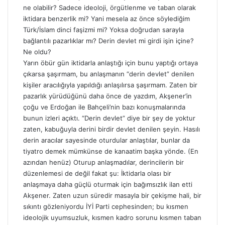
ne olabilir? Sadece ideoloji, örgütlenme ve taban olarak
iktidara benzerlik mi? Yani mesela az önce söylediğim
Türk/İslam dinci faşizmi mi? Yoksa doğrudan sarayla
bağlantılı pazarlıklar mı? Derin devlet mi girdi işin içine?
Ne oldu?
Yarın öbür gün iktidarla anlaştığı için bunu yaptığı ortaya
çıkarsa şaşırmam, bu anlaşmanın “derin devlet” denilen
kişiler aracılığıyla yapıldığı anlaşılırsa şaşırmam. Zaten bir
pazarlık yürüdüğünü daha önce de yazdım, Akşener’in
çoğu ve Erdoğan ile Bahçeli’nin bazı konuşmalarında
bunun izleri açıktı. “Derin devlet” diye bir şey de yoktur
zaten, kabuğuyla derini birdir devlet denilen şeyin. Hasılı
derin aracılar sayesinde oturdular anlaştılar, bunlar da
tiyatro demek mümkünse de kanaatim başka yönde. (En
azından henüz) Oturup anlaşmadılar, derincilerin bir
düzenlemesi de değil fakat şu: İktidarla olası bir
anlaşmaya daha güçlü oturmak için bağımsızlık ilan etti
Akşener. Zaten uzun süredir masayla bir çekişme hali, bir
sıkıntı gözleniyordu İYİ Parti cephesinden; bu kısmen
ideolojik uyumsuzluk, kısmen kadro sorunu kısmen taban