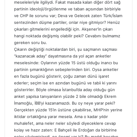
meseleleriyle ilgiliydi. Fakat masada kalan diğer dört sağ
partinin ideoloji/örgütlenme ve taban açısından birbiriyle
ve CHP ile sorunu var; Deva ve Gelecek zaten Türk/İslam
sentezinden düşme partiler, onlar niye gitmiyor? Henüz
çıkarları gitmelerini engellediği için. Akşener’in çıkarı
hangi noktada değişmiş olabilir peki? Cevabını bulmamız
gereken soru bu.
Çıkarın değiştiği noktalardan biri, şu saçmanın saçması
“kazanacak aday” dayatmasına da yol açan anketler
meselesinde: Oylarının yüzde 15 üstü olduğu inancı bu
partinin şımarıklığının sebeplerinden biri. Oysa anketler
en fazla bugünü gösterir, çoğu zaman dünü işaret
ederler; seçim ise en azından bugünü ve tabii ki yarını
gösterirler. Böyle olmasa İstanbul’da aday olduğu gün
anket yapılsa tanıyanların yüzde 2 bile olmadığı Ekrem
İmamoğlu, İBB’yi kazanamazdı. Bu oy neye yarar peki?
Gerçekten yüzde 15’in üstüne çıkabilirse, MHP’nin yerine
iktidar ortaklığına yarar mesela. Ama o kadar yıldır
muhalefet, ama neler neler söyledi diyeceklere cevap
kolay ve hazır zaten: E Bahçeli ile Erdoğan da birbirine
neler söylemişlerdi, ne önemi var ki? Bu maddi hesabın