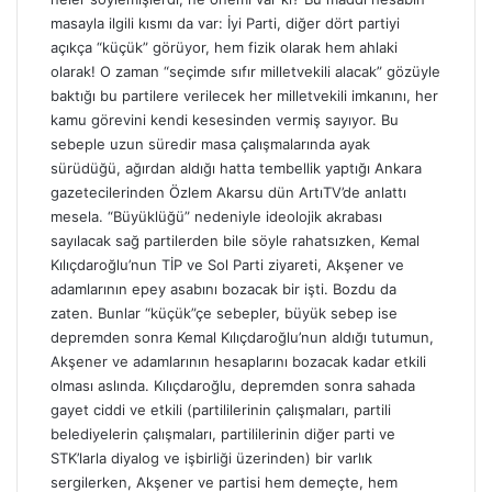
masayla ilgili kısmı da var: İyi Parti, diğer dört partiyi
açıkça “küçük” görüyor, hem fizik olarak hem ahlaki
olarak! O zaman “seçimde sıfır milletvekili alacak” gözüyle
baktığı bu partilere verilecek her milletvekili imkanını, her
kamu görevini kendi kesesinden vermiş sayıyor. Bu
sebeple uzun süredir masa çalışmalarında ayak
sürüdüğü, ağırdan aldığı hatta tembellik yaptığı Ankara
gazetecilerinden Özlem Akarsu dün ArtıTV’de anlattı
mesela. “Büyüklüğü” nedeniyle ideolojik akrabası
sayılacak sağ partilerden bile söyle rahatsızken, Kemal
Kılıçdaroğlu’nun TİP ve Sol Parti ziyareti, Akşener ve
adamlarının epey asabını bozacak bir işti. Bozdu da
zaten. Bunlar “küçük”çe sebepler, büyük sebep ise
depremden sonra Kemal Kılıçdaroğlu’nun aldığı tutumun,
Akşener ve adamlarının hesaplarını bozacak kadar etkili
olması aslında. Kılıçdaroğlu, depremden sonra sahada
gayet ciddi ve etkili (partililerinin çalışmaları, partili
belediyelerin çalışmaları, partililerinin diğer parti ve
STK’larla diyalog ve işbirliği üzerinden) bir varlık
sergilerken, Akşener ve partisi hem demeçte, hem