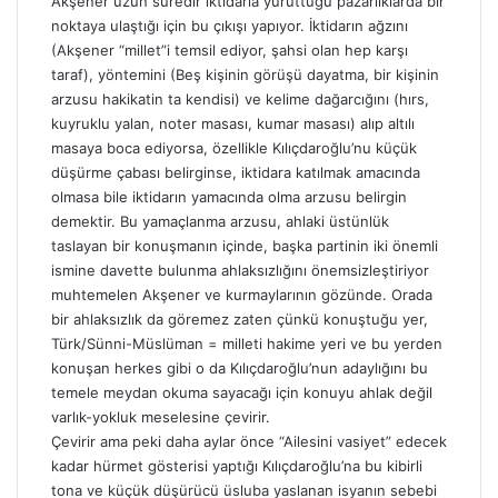
Akşener uzun süredir iktidarla yürüttüğü pazarlıklarda bir
noktaya ulaştığı için bu çıkışı yapıyor. İktidarın ağzını
(Akşener “millet”i temsil ediyor, şahsi olan hep karşı
taraf), yöntemini (Beş kişinin görüşü dayatma, bir kişinin
arzusu hakikatin ta kendisi) ve kelime dağarcığını (hırs,
kuyruklu yalan, noter masası, kumar masası) alıp altılı
masaya boca ediyorsa, özellikle Kılıçdaroğlu’nu küçük
düşürme çabası belirginse, iktidara katılmak amacında
olmasa bile iktidarın yamacında olma arzusu belirgin
demektir. Bu yamaçlanma arzusu, ahlaki üstünlük
taslayan bir konuşmanın içinde, başka partinin iki önemli
ismine davette bulunma ahlaksızlığını önemsizleştiriyor
muhtemelen Akşener ve kurmaylarının gözünde. Orada
bir ahlaksızlık da göremez zaten çünkü konuştuğu yer,
Türk/Sünni-Müslüman = milleti hakime yeri ve bu yerden
konuşan herkes gibi o da Kılıçdaroğlu’nun adaylığını bu
temele meydan okuma sayacağı için konuyu ahlak değil
varlık-yokluk meselesine çevirir.
Çevirir ama peki daha aylar önce “Ailesini vasiyet” edecek
kadar hürmet gösterisi yaptığı Kılıçdaroğlu’na bu kibirli
tona ve küçük düşürücü üsluba yaslanan isyanın sebebi