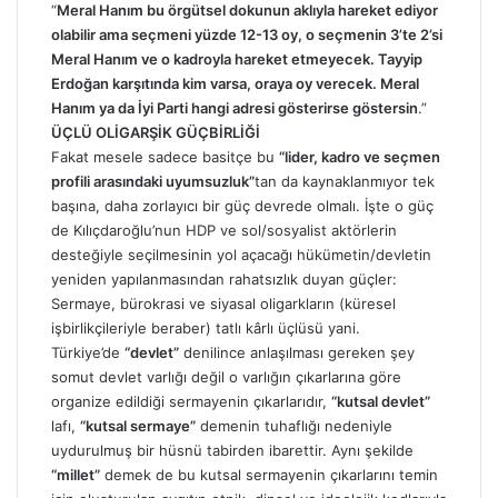
“
Meral Hanım bu örgütsel dokunun aklıyla hareket ediyor
olabilir ama seçmeni yüzde 12-13 oy, o seçmenin 3’te 2’si
Meral Hanım ve o kadroyla hareket etmeyecek. Tayyip
Erdoğan karşıtında kim varsa, oraya oy verecek. Meral
Hanım ya da İyi Parti hangi adresi gösterirse göstersin
.”
ÜÇLÜ OLİGARŞİK GÜÇBİRLİĞİ
Fakat mesele sadece basitçe bu
“lider, kadro ve seçmen
profili arasındaki uyumsuzluk”
tan da kaynaklanmıyor tek
başına, daha zorlayıcı bir güç devrede olmalı. İşte o güç
de Kılıçdaroğlu’nun HDP ve sol/sosyalist aktörlerin
desteğiyle seçilmesinin yol açacağı hükümetin/devletin
yeniden yapılanmasından rahatsızlık duyan güçler:
Sermaye, bürokrasi ve siyasal oligarkların (küresel
işbirlikçileriyle beraber) tatlı kârlı üçlüsü yani.
Türkiye’de
“devlet”
denilince anlaşılması gereken şey
somut devlet varlığı değil o varlığın çıkarlarına göre
organize edildiği sermayenin çıkarlarıdır,
“kutsal devlet”
lafı,
“kutsal sermaye”
demenin tuhaflığı nedeniyle
uydurulmuş bir hüsnü tabirden ibarettir. Aynı şekilde
“millet”
demek de bu kutsal sermayenin çıkarlarını temin