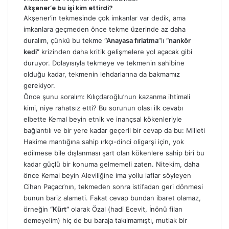
Akşener’e bu işi kim ettirdi?
Akşener’in tekmesinde çok imkanlar var dedik, ama
imkanlara geçmeden önce tekme üzerinde az daha
duralım, çünkü bu tekme
“Anayasa fırlatma
”lı
“nankör
kedi”
krizinden daha kritik gelişmelere yol açacak gibi
duruyor. Dolayısıyla tekmeye ve tekmenin sahibine
olduğu kadar, tekmenin lehdarlarına da bakmamız
gerekiyor.
Önce şunu soralım: Kılıçdaroğlu’nun kazanma ihtimali
kimi, niye rahatsız etti? Bu sorunun olası ilk cevabı
elbette Kemal beyin etnik ve inançsal kökenleriyle
bağlantılı ve bir yere kadar geçerli bir cevap da bu: Milleti
Hakime mantığına sahip ırkçı-dinci oligarşi için, yok
edilmese bile dışlanması şart olan kökenlere sahip biri bu
kadar güçlü bir konuma gelmemeli zaten. Nitekim, daha
önce Kemal beyin Aleviliğine ima yollu laflar söyleyen
Cihan Paçacı’nın, tekmeden sonra istifadan geri dönmesi
bunun bariz alameti. Fakat cevap bundan ibaret olamaz,
örneğin
“Kürt”
olarak Özal (hadi Ecevit, İnönü filan
demeyelim) hiç de bu baraja takılmamıştı, mutlak bir