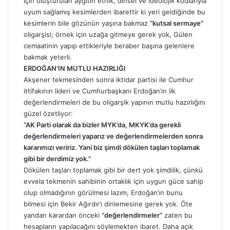
için oluşturulan aygıtın etnik, dinsel ve ideolojik kodlarıyla
uyum sağlamış kesimlerden ibarettir ki yeri geldiğinde bu
kesimlerin bile gözünün yaşına bakmaz
“kutsal sermaye”
oligarşisi; örnek için uzağa gitmeye gerek yok, Gülen
cemaatinin yapıp ettikleriyle beraber başına gelenlere
bakmak yeterli.
ERDOĞAN’IN MUTLU HAZIRLIĞI
Akşener tekmesinden sonra iktidar partisi ile Cumhur
ittifakının lideri ve Cumhurbaşkanı Erdoğan’ın ilk
değerlendirmeleri de bu oligarşik yapının mutlu hazırlığını
güzel
özetliyor:
“AK Parti olarak da bizler MYK’da, MKYK’da gerekli
değerlendirmeleri yaparız ve değerlendirmelerden sonra
kararımızı veririz. Yani biz şimdi dökülen taşları toplamak
gibi bir derdimiz yok.”
Dökülen taşları toplamak gibi bir dert yok şimdilik, çünkü
evvela tekmenin sahibinin ortaklık için uygun güce sahip
olup olmadığının görülmesi lazım, Erdoğan’ın bunu
bilmesi için Bekir Ağırdır’ı dinlemesine gerek yok. Öte
yandan karardan önceki
“değerlendirmeler”
zaten bu
hesapların yapılacağını söylemekten ibaret. Daha açık