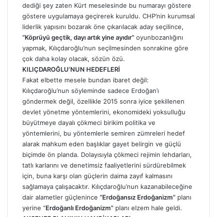
dediği şey zaten Kürt meselesinde bu numarayı göstere
göstere uygulamaya geçirerek kuruldu. CHP’nin kurumsal
liderlik yapısını bozarak öne çıkarılacak aday seçilince,
“Köprüyü geçtik, dayı artık yine ayıdır”
oyunbozanlığını
yapmak, Kılıçdaroğlu’nun seçilmesinden sonrakine göre
çok daha kolay olacak, sözün özü.
KILIÇDAROĞLU’NUN HEDEFLERİ
Fakat elbette mesele bundan ibaret değil:
Kılıçdaroğlu’nun söyleminde sadece Erdoğan’ı
göndermek değil, özellikle 2015 sonra iyice şekillenen
devlet yönetme yöntemlerini, ekonomideki yoksulluğu
büyütmeye dayalı çökmeci birikim politika ve
yöntemlerini, bu yöntemlerle semiren zümreleri hedef
alarak mahkum eden başlıklar gayet belirgin ve güçlü
biçimde ön planda. Dolayısıyla çökmeci rejimin lehdarları,
tatlı karlarını ve denetimsiz faaliyetlerini sürdürebilmek
için, buna karşı olan güçlerin daima zayıf kalmasını
sağlamaya çalışacaktır. Kılıçdaroğlu’nun kazanabileceğine
dair alametler güçlenince
“Erdoğansız Erdoğanizm”
planı
yerine “
Erdoğanlı Erdoğanizm”
planı elzem hale geldi.