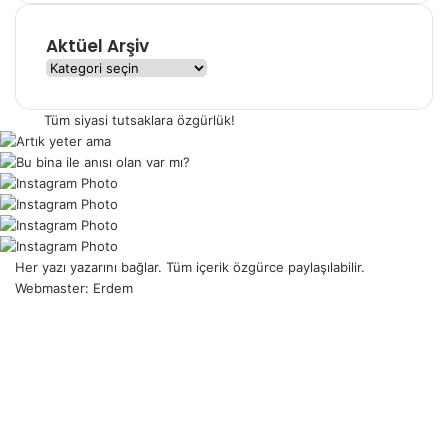
Aktüel Arşiv
A
k
t
Tüm siyasi tutsaklara özgürlük!
ü
e
l
A
r
ş
i
Her yazı yazarını bağlar. Tüm içerik özgürce paylaşılabilir.
v
Webmaster: Erdem
RSS
Facebook
X
YouTube
Instagram
TikTok
WhatsApp