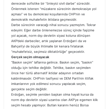
derecede sofistike bir “önleyici sivil darbe” sürecidir.
Önlenmek istenen “müzakere sürecinin demokrasiye yol
açması” ve bu demokrasi koşullarında CHP’nin ve
demokratik muhalefetin iktidara geçmesidir.
Darbe sürecinin varacağı nihai sonucu yazmıştım. Tekrar
edeyim: Eğer darbe önlenemezse süreç içinde faşizme
yol açacak, norm dışı devletin siyasi koluna dönüşen
AKP’deki darbeciler, artık yaşlanan Erdoğan’ı da ve
Bahçeli’yi de büyük ihtimalle bir kenara fırlatarak
“muhalefetsiz, seçimsiz diktatörlüğe” geçecektir.
Gerçek seçim olmayacak
“Baskın seçim” laflarına gelince. Baskın seçim, “baskın”
olduğu için tehlike değildir. Tehlike, baskın seçimden
önce her türlü alternatif iktidar adayının ortadan
kaldırılmasıdır. CHP’nin tasfiyesi ve DEM Parti’nin ittifak
imkanlarının yok edilmesi sonucu yapılacak seçim,
gerçekte seçim değildir.
Erdoğan, seçimle yeniden başkan olma hayali kursa da
norm dışı devletin siyasi uzantısı olan AKP’ye egemen klik
seçim hesabı yapmıyor. Butlan kararını henüz Borsa