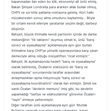
kapanmadan ilan eden bu klik, ekonomiyi alt üstü etmiş,
Bakan Şimşek Londra’da para ararken allak bullak olmuş,
CHP’li ve sol kitle patlama noktasına gelmiş, Kürt halkı
müzakereden sonuç alma umudunu kaybetmiş… Böyle
bir ortamı kendi elleriyle yaratanlar seçimi değil, darbeyi
düşünür.
Bahçeli, büyük ihtimalle kendi partisinin içinde de darbe
mekaniğinin “tik taklarını” duymuş olmalı ki, ünlü “barış
süreci ve siyasallaşma” açıklamasıyla aynı gün butlan
ihtimaline karşı CHP’ye yönelik operasyonlara karşı çıkan
demeciyle almış olduğu inisiyatiften “ricat etmiştir.”
Bahçeli, ilk açıklamasında hedefi “barış ve siyasallaşma”
olarak belirlemiş, Öcalan’ın statüsünü de “barış ve
siyasallaşma” sorunlarında taraflar arasındaki
anlaşmazlıkları aşma misyonuyla “barış süreci ve
siyasallaşma
koordinatörü” olarak ilan etmiştir. Şimdi ise
sanki Öcalan “devletin memuru” imiş gibi, bu devletin
yapamadığı “tasfiye ve silahsızlanma” görevine Öcalan’ı
“tayin” etmeye yeltenmiştir.
Diğer taraftan ünlü açıklamasıyla aynı gün ‘Mutlak
Butlan’ın yaracağı sorunlara karşı çıkmışken, kararı