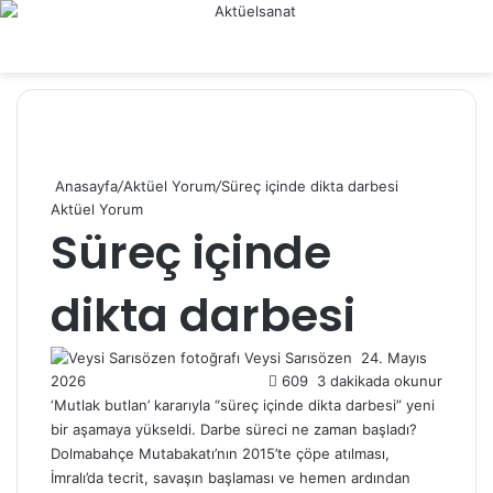
Menü
Anasayfa
/
Aktüel Yorum
/
Süreç içinde dikta darbesi
Aktüel Yorum
Süreç içinde
dikta darbesi
Veysi Sarısözen
B
24. Mayıs
2026
609
3 dakikada okunur
i
r
‘Mutlak butlan’ kararıyla “süreç içinde dikta darbesi” yeni
e
bir aşamaya yükseldi. Darbe süreci ne zaman başladı?
-
Dolmabahçe Mutabakatı’nın 2015’te çöpe atılması,
p
İmralı’da tecrit, savaşın başlaması ve hemen ardından