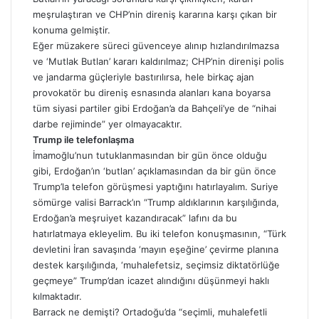
meşrulaştıran ve CHP’nin direniş kararına karşı çıkan bir
konuma gelmiştir.
Eğer müzakere süreci güvenceye alınıp hızlandırılmazsa
ve ‘Mutlak Butlan’ kararı kaldırılmaz; CHP’nin direnişi polis
ve jandarma güçleriyle bastırılırsa, hele birkaç ajan
provokatör bu direniş esnasında alanları kana boyarsa
tüm siyasi partiler gibi Erdoğan’a da Bahçeli’ye de “nihai
darbe rejiminde” yer olmayacaktır.
Trump ile telefonlaşma
İmamoğlu’nun tutuklanmasından bir gün önce olduğu
gibi, Erdoğan’ın ‘butlan’ açıklamasından da bir gün önce
Trump’la telefon görüşmesi yaptığını hatırlayalım. Suriye
sömürge valisi Barrack’ın “Trump aldıklarının
karşılığında,
Erdoğan’a meşruiyet kazandıracak” lafını da bu
hatırlatmaya ekleyelim. Bu iki telefon konuşmasının, “Türk
devletini İran savaşında ‘mayın eşeğine’ çevirme planına
destek karşılığında, ‘muhalefetsiz, seçimsiz diktatörlüğe
geçmeye” Trump’dan icazet alındığını düşünmeyi haklı
kılmaktadır.
Barrack ne demişti? Ortadoğu’da “seçimli, muhalefetli