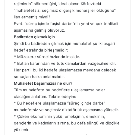
rejimlerin” sökmediğini, ideal olanın Körfez’deki
“muhalefetsiz, seçimsiz oligarşik monarşiler olduğunu”
ilan etmemiş miydi?
Evet. “süreç içinde faşist darbe”nin yeni ve çok tehlikeli
aşamasına gelmiş oluyoruz.
Badireden çıkmak için
Şimdi bu badireden çıkmak için muhalefet şu iki asgari
hedef etrafında birleşmelidir:
* Müzakere süreci hızlandırılmalıdır.
* Butlan kararından ve tutuklamalardan vazgeçilmelidir.
Her parti, bu iki hedefe ulaşılamazsa meydana gelecek
sonuçları halka anlatmalıdır.
Muhalefet başarmazsa ne olur?
Tüm muhalefete bu hedeflere ulaşılamazsa neler
olacağını anlattım. Tekrar edeyim:
* Bu hedeflere ulaşılamazsa “süreç içinde darbe”
muhalefetsiz ve seçimsiz diktatörlük aşamasına yükselir.
* Çöken ekonominin yükü, emekçinin, emeklinin,
gençlerin ve kadınların sırtına, bu defa süngü ve dipçikle
yüklenir.