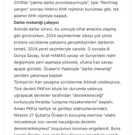
o
2016’da “çakma darbe provokasyonuyla”, tıpkı “Reichtag
s
yangını” sonrası Hitlerci KHK rejiminin kurulması gibi, tek
t
adamın KHK rejimiyle başladı.
a
Darbe mekaniği çalışıyor
g
Aslında darbe süreci, bu sonuçla nihai amacına ulaşmış
ö
gibi görünürken, 2024 seçimlerinde ülkeyi çok yönlü
n
krizlere sürükleme pahasına gerçekleştirilen darbenin
d
temeli, 2024 yerel seçimleriyle sarsıldı. O esnada III.
e
Dünya Savaşı, İsrail-HAMAS savaşı ve Suriye’deki rejim
r
değişimiyle yeni aşamaya yükseldi, ufukta İran savaşı
m
apaçık görüldü. Öcalan’ın ifadesiyle “darbe mekaniği”
e
yeniden çalışmaya başladı.
k
Türkiye’nin İran savaşına sürüklenme ihtimali ciddileşince,
Türk devleti PKK’nin böyle bir durumda saldırıya
uğrayacak devletler tarafından “destekleneceği”
korkusuyla İmralı’da “uzlaşma müzakerelerini” başlattı.
Amacı PKK’yi tasfiye ve gerillayı silahsızlandırmaktı.
Nitekim 27 Şubat’ta Öcalan’ın konuşma metnine “silahlı
mücadeleye son verme karşılığında devletin
demokratikleşmesi” koşulunun konması engellendi. Buna