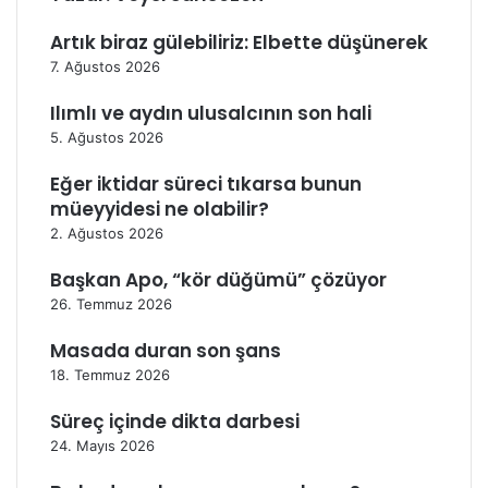
ö
n
Artık biraz gülebiliriz: Elbette düşünerek
d
7. Ağustos 2026
e
r
Ilımlı ve aydın ulusalcının son hali
m
5. Ağustos 2026
e
k
Eğer iktidar süreci tıkarsa bunun
müeyyidesi ne olabilir?
2. Ağustos 2026
Başkan Apo, “kör düğümü” çözüyor
26. Temmuz 2026
Masada duran son şans
18. Temmuz 2026
Süreç içinde dikta darbesi
24. Mayıs 2026