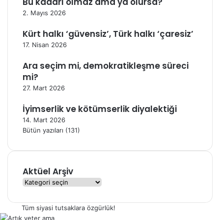
Bu kadarı olmaz ama ya olursa?
2. Mayıs 2026
Kürt halkı ‘güvensiz’, Türk halkı ‘çaresiz’
17. Nisan 2026
Ara seçim mi, demokratikleşme süreci
mi?
27. Mart 2026
İyimserlik ve kötümserlik diyalektiği
14. Mart 2026
Bütün yazıları (131)
Aktüel Arşiv
A
k
t
Tüm siyasi tutsaklara özgürlük!
ü