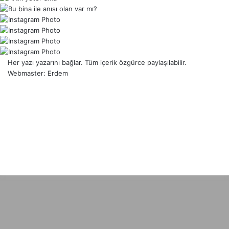
e
l
A
r
ş
i
Her yazı yazarını bağlar. Tüm içerik özgürce paylaşılabilir.
v
Webmaster: Erdem
RSS
Facebook
X
YouTube
Instagram
TikTok
WhatsApp
Facebook
X
WhatsApp
Telegram
Başa
dön
tuşu