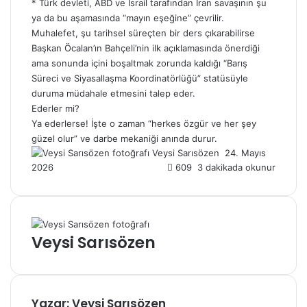
* Türk devleti, ABD ve İsrail tarafından İran savaşının şu
ya da bu aşamasında “mayın eşeğine” çevrilir.
Muhalefet, şu tarihsel süreçten bir ders çıkarabilirse
Başkan Öcalan’ın Bahçeli’nin ilk açıklamasında önerdiği
ama sonunda içini boşaltmak zorunda kaldığı “Barış
Süreci ve Siyasallaşma Koordinatörlüğü” statüsüyle
duruma müdahale etmesini talep eder.
Ederler mi?
Ya ederlerse! İşte o
zaman
“herkes özgür ve her şey
güzel olur” ve darbe mekaniği anında durur.
Veysi Sarısözen
B
24. Mayıs
2026
609
3 dakikada okunur
i
r
e
-
p
Veysi Sarısözen
o
s
t
a
g
Yazar: Veysi Sarısözen