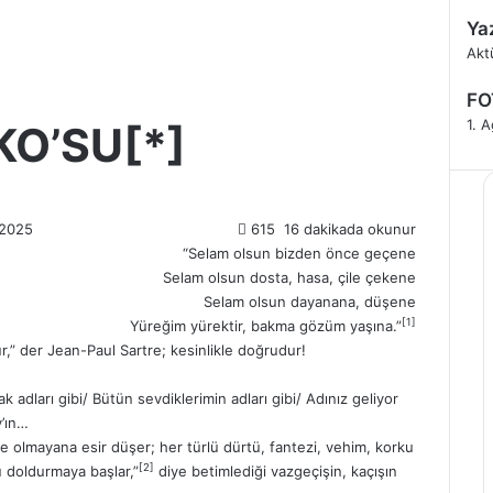
Yaz
K
Akt
a
FO
p
a
1. 
KO’SU[*]
l
ı
 2025
615
16 dakikada okunur
“Selam olsun bizden önce geçene
Selam olsun dosta, hasa, çile çekene
Selam olsun dayanana, düşene
[1]
Yüreğim yürektir, bakma gözüm yaşına.”
,” der Jean-Paul Sartre; kesinlikle doğrudur!
k adları gibi/ Bütün sevdiklerimin adları gibi/ Adınız geliyor
y’ın…
çe olmayana esir düşer; her türlü dürtü, fantezi, vehim, korku
[2]
u doldurmaya başlar,”
diye betimlediği vazgeçişin, kaçışın