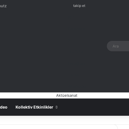
hutz
takip et
RSS
Facebook
X
Oturum aç
Rastgele Ma
YouTube
Instagram
TikTok
WhatsApp
ideo
Kollektiv Etkinlikler