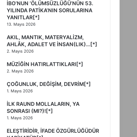
İBO’NUN ‘ÖLÜMSÜZLÜĞÜ’NÜN 53.
YILINDA PATİKA’NIN SORULARINA
YANITLAR[*]
13. Mayıs 2026
AKIL, MANTIK, MATERYALİZM,
AHLÂK, ADALET VE İNSAN(LIK)…[*]
2. Mayıs 2026
MÜZİĞİN HATIRLATTIKLARI[*]
2. Mayıs 2026
ÇOĞUNLUK, DEĞİŞİM, DEVRİM[*]
1. Mayıs 2026
İLK RAUND MOLLALARIN, YA
SONRASI (MI?)![*]
1. Mayıs 2026
ELEŞTİRİDİR, İFADE ÖZGÜRLÜĞÜDÜR