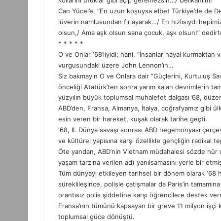
kollarını ufuklar gibi açıp geremezsin…/ Delikanlım!”
Can Yücel’e, “En uzun koşuysa elbet Türkiye’de de D
lüverin namlusundan fırlayarak…/ En hızlısıydı hepim
olsun,/ Ama aşk olsun sana çocuk, aşk olsun!” dedir
* * * * *
O ve Onlar ‘68’liyidi; hani, “İnsanlar hayal kurmaktan
vurgusundaki üzere John Lennon’ın…
Siz bakmayın O ve Onlara dair “Güçlerini, Kurtuluş Sav
önceliği Atatürk’ten sonra yarım kalan devrimlerin ta
yüzyılın büyük toplumsal muhalefet dalgası ’68, düzen k
ABD’den, Fransa, Almanya, İtalya, coğrafyamız gibi ül
esin veren bir hareket, kuşak olarak tarihe geçti.
‘68, II. Dünya savaşı sonrası ABD hegemonyası çerçe
ve kültürel yapısına karşı özellikle gençliğin radikal tep
Öte yandan, ABD’nin Vietnam müdahalesi sözde hür 
yaşam tarzına verilen ad) yanılsamasını yerle bir etmiş
Tüm dünyayı etkileyen tarihsel bir dönem olarak ‘68 ha
süreklileşince, polisle çatışmalar da Paris’in tamamına 
orantısız polis şiddetine karşı öğrencilere destek ver
Fransa’nın tümünü kapsayan bir greve 11 milyon işçi ka
toplumsal güce dönüştü.