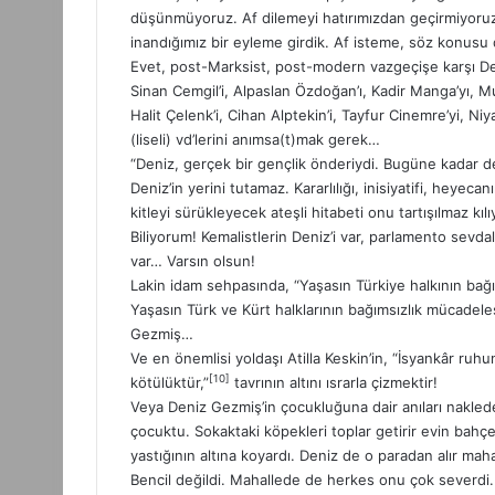
düşünmüyoruz. Af dilemeyi hatırımızdan geçirmiyoruz
inandığımız bir eyleme girdik. Af isteme, söz konusu d
Evet, post-Marksist, post-modern vazgeçişe karşı Deni
Sinan Cemgil’i, Alpaslan Özdoğan’ı, Kadir Manga’yı, Mu
Halit Çelenk’i, Cihan Alptekin’i, Tayfur Cinemre’yi, Ni
(liseli) vd’lerini anımsa(t)mak gerek…
“Deniz, gerçek bir gençlik önderiydi. Bugüne kadar d
Deniz’in yerini tutamaz. Kararlılığı, inisiyatifi, heyec
kitleyi sürükleyecek ateşli hitabeti onu tartışılmaz kı
Biliyorum! Kemalistlerin Deniz’i var, parlamento sevdalı
var… Varsın olsun!
Lakin idam sehpasında, “Yaşasın Türkiye halkının bağım
Yaşasın Türk ve Kürt halklarının bağımsızlık mücadele
Gezmiş…
Ve en önemlisi yoldaşı Atilla Keskin’in, “İsyankâr ru
[10]
kötülüktür,”
tavrının altını ısrarla çizmektir!
Veya Deniz Gezmiş’in çocukluğuna dair anıları nakled
çocuktu. Sokaktaki köpekleri toplar getirir evin bah
yastığının altına koyardı. Deniz de o paradan alır mah
Bencil değildi. Mahallede de herkes onu çok severdi. 