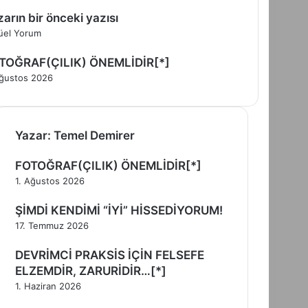
arın bir önceki yazısı
üel Yorum
TOĞRAF(ÇILIK) ÖNEMLİDİR[*]
Ağustos 2026
Yazar: Temel Demirer
FOTOĞRAF(ÇILIK) ÖNEMLİDİR[*]
1. Ağustos 2026
ŞİMDİ KENDİMİ “İYİ” HİSSEDİYORUM!
17. Temmuz 2026
DEVRİMCİ PRAKSİS İÇİN FELSEFE
ELZEMDİR, ZARURİDİR…[*]
1. Haziran 2026