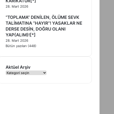
KARİKATÜR[*]
28. Mart 2026
“TOPLAMA” DENİLEN, ÖLÜME SEVK
TALİMATINA “HAYIR”! YASAKLAR NE
DERSE DESİN, DOĞRU OLANI
YAP(ALIM)![*]
28. Mart 2026
Bütün yazıları (448)
Aktüel Arşiv
A
k
t
ü
e
l
A
r