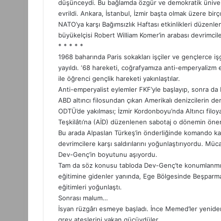
düşünceydi. Bu bağlamda özgür ve demokratik üniver
evrildi. Ankara, İstanbul, İzmir başta olmak üzere birç
NATO’ya karşı Bağımsızlık Haftası etkinlikleri düze
büyükelçisi Robert William Komer’in arabası devrimcile
* * * * *
1968 baharında Paris sokakları işçiler ve gençlerce i
yayıldı. ‘68 hareketi, coğrafyamıza anti-emperyalizm 
ile öğrenci gençlik hareketi yakınlaştılar.
Anti-emperyalist eylemler FKF’yle başlayıp, sonra 
ABD altıncı filosundan çıkan Amerikalı denizcilerin d
ODTÜ’de yakılması; İzmir Kordonboyu’nda Altıncı filoya
Teşkilâtı’na (AİD) düzenlenen sabotaj o dönemin önem
Bu arada Alpaslan Türkeş’in önderliğinde komando kamp
devrimcilere karşı saldırılarını yoğunlaştırıyordu. Mü
Dev-Genç’in boyutunu aşıyordu.
Tam da söz konusu tabloda Dev-Genç’te konumlanmış çeşit
eğitimine gidenler yanında, Ege Bölgesinde Beşparmak
eğitimleri yoğunlaştı.
Sonrası malum…
İsyan rüzgârı esmeye başladı. İnce Memed’ler yeniden da
grev ateşlerini yakan gücüydüler.