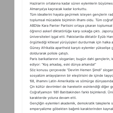
Haziran’ın ortalarına kadar süren eylemlerin büyümes
Almanya’ya kaçıracak kadar korkuttu.
Tüm ideallerini hayata geçirmek isteyen gençlerin radi
toplumsal mücadele biçiminin ilhamı oldu. Tüm coğrafya
ABD’de Kara Panter Partisini ortaya çıkaran toplumsal 
öğrenci askerî diktatörlüğe karşı sokağa çıktı. Japony
üniversiteleri işgal etti. Pakistan’da diktatör Eyüb Ha
örgütlediği kitlesel yürüyüşleri durdurmak için halka a
Güney Afrika’da apartheid karşıtı eylemler yükselişe ge
doldurarak polisle çatıştı.
Paris barikatlarının sloganları; bugün dahi gençleri
ediyor: “Koş arkadaş, eski dünya arkanda!”
Söz konusu çerçevede “Devrim Hemen Şimdi” sloganı 
sosyalizm anlayışlarının bir eleştirisini de içinde taşıy
’68, ilhamını Latin-Amerika’da ve sömürge dünyasında
Çin kültür devrimleri de hareketin esinlendiği diğer g
Coğrafyamızın ‘68’i Batı’dakinden farklı biçimlendi. Ün
karakterde yoluna devam etti.
Gençliğin eylemleri akademik, demokratik taleplerle sın
emperyalizme göbekten bağımlı karakterinden kaynakl