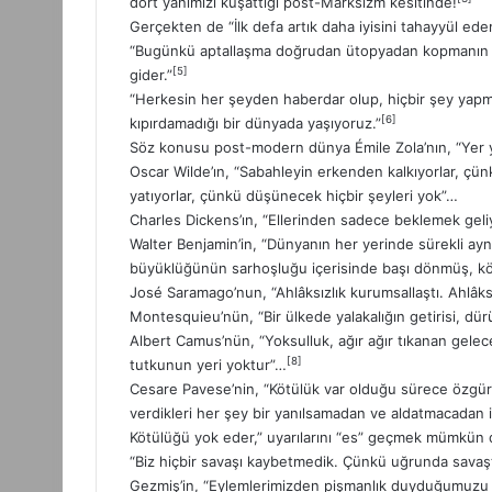
dört yanımızı kuşattığı post-Marksizm kesitinde!
n
Gerçekten de “İlk defa artık daha iyisini tahayyül ed
d
“Bugünkü aptallaşma doğrudan ütopyadan kopmanın 
e
[5]
gider.”
r
“Herkesin her şeyden haberdar olup, hiçbir şey yapm
m
[6]
kıpırdamadığı bir dünyada yaşıyoruz.”
e
Söz konusu post-modern dünya Émile Zola’nın, “Yer yar
k
Oscar Wilde’ın, “Sabahleyin erkenden kalkıyorlar, çü
yatıyorlar, çünkü düşünecek hiçbir şeyleri yok”…
Charles Dickens’ın, “Ellerinden sadece beklemek ge
Walter Benjamin’in, “Dünyanın her yerinde sürekli ay
büyüklüğünün sarhoşluğu içerisinde başı dönmüş, kö
José Saramago’nun, “Ahlâksızlık kurumsallaştı. Ahlâksı
Montesquieu’nün, “Bir ülkede yalakalığın getirisi, dür
Albert Camus’nün, “Yoksulluk, ağır ağır tıkanan gelec
[8]
tutkunun yeri yoktur”…
Cesare Pavese’nin, “Kötülük var olduğu sürece özgür
verdikleri her şey bir yanılsamadan ve aldatmacadan ib
Kötülüğü yok eder,” uyarılarını “es” geçmek mümkün
“Biz hiçbir savaşı kaybetmedik. Çünkü uğrunda savaşt
Gezmiş’in, “Eylemlerimizden pişmanlık duyduğumuzu a