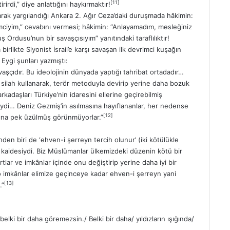
[11]
rirdi,” diye anlattığını haykırmaktır!
 olarak yargılandığı Ankara 2. Ağır Ceza’daki duruşmada hâkimin:
mciyim,” cevabını vermesi; hâkimin: “Anlayamadım, mesleğiniz
 Ordusu’nun bir savaşçısıyım” yanıtındaki taraflılıktır!
birlikte Siyonist İsrail’e karşı savaşan ilk devrimci kuşağın
ygi şunları yazmıştı:
aşçıdır. Bu ideolojinin dünyada yaptığı tahribat ortadadır…
silah kullanarak, terör metoduyla devirip yerine daha bozuk
kadaşları Türkiye’nin idaresini ellerine geçirebilmiş
iydi… Deniz Gezmiş’in asılmasına hayıflananlar, her nedense
[12]
sına pek üzülmüş görünmüyorlar.”
den biri de ‘ehven-i şerreyn tercih olunur’ (iki kötülükle
ir) kaidesiydi. Biz Müslümanlar ülkemizdeki düzenin kötü bir
lar ve imkânlar içinde onu değiştirip yerine daha iyi bir
o imkânlar elimize geçinceye kadar ehven-i şerreyn yani
[13]
…”
 belki bir daha göremezsin./ Belki bir daha/ yıldızların ışığında/