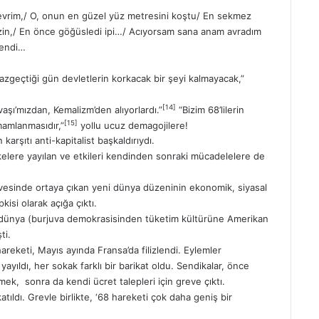
evrim,/ O, onun en güzel yüz metresini koştu/ En sekmez
izin,/ En önce göğüsledi ipi…/ Acıyorsam sana anam avradım
tendi…
 vazgeçtiği gün devletlerin korkacak bir şeyi kalmayacak,”
[14]
aşı’mızdan, Kemalizm’den alıyorlardı.”
“Bizim 68’lilerin
[15]
mamlanmasıdır,”
yollu ucuz demagojilere!
arşıtı anti-kapitalist başkaldırıydı.
kelere yayılan ve etkileri kendinden sonraki mücadelelere de
vesinde ortaya çıkan yeni dünya düzeninin ekonomik, siyasal
kisi olarak açığa çıktı.
dünya (burjuva demokrasisinden tüketim kültürüne Amerikan
ti.
reketi, Mayıs ayında Fransa’da filizlendi. Eylemler
yayıldı, her sokak farklı bir barikat oldu. Sendikalar, önce
mek, sonra da kendi ücret talepleri için greve çıktı.
tıldı. Grevle birlikte, ‘68 hareketi çok daha geniş bir