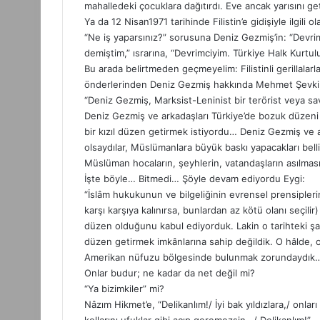
mahalledeki çocuklara dağıtırdı. Eve ancak yarısını geti
Ya da 12 Nisan1971 tarihinde Filistin’e gidişiyle ilgili
“Ne iş yaparsınız?” sorusuna Deniz Gezmiş’in: “Devri
demiştim,” ısrarına, “Devrimciyim. Türkiye Halk Kurtuluş
Bu arada belirtmeden geçmeyelim: Filistinli gerillalarla 
önderlerinden Deniz Gezmiş hakkında Mehmet Şevki E
“Deniz Gezmiş, Marksist-Leninist bir terörist veya sav
Deniz Gezmiş ve arkadaşları Türkiye’de bozuk düzeni 
bir kızıl düzen getirmek istiyordu… Deniz Gezmiş ve ar
olsaydılar, Müslümanlara büyük baskı yapacakları bell
Müslüman hocaların, şeyhlerin, vatandaşların asılma
İşte böyle… Bitmedi… Şöyle devam ediyordu Eygi:
“İslâm hukukunun ve bilgeliğinin evrensel prensiplerin
karşı karşıya kalınırsa, bunlardan az kötü olanı seçil
düzen olduğunu kabul ediyorduk. Lakin o tarihteki şart
düzen getirmek imkânlarına sahip değildik. O hâlde, 
Amerikan nüfuzu bölgesinde bulunmak zorundaydık
Onlar budur; ne kadar da net değil mi?
“Ya bizimkiler” mi?
Nâzım Hikmet’e, “Delikanlım!/ İyi bak yıldızlara,/ onları