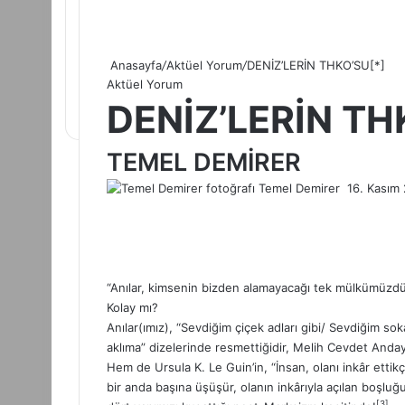
Anasayfa
/
Aktüel Yorum
/
DENİZ’LERİN THKO’SU[*]
Aktüel Yorum
DENİZ’LERİN TH
TEMEL DEMİRER
Temel Demirer
B
16. Kasım
i
r
e
-
p
“Anılar, kimsenin bizden alamayacağı tek mülkümüzdür
o
Kolay mı?
s
Anılar(ımız), “Sevdiğim çiçek adları gibi/ Sevdiğim soka
t
aklıma” dizelerinde resmettiğidir, Melih Cevdet Anda
a
Hem de Ursula K. Le Guin’in, “İnsan, olanı inkâr ettik
g
bir anda başına üşüşür, olanın inkârıyla açılan boşluğ
ö
[3]