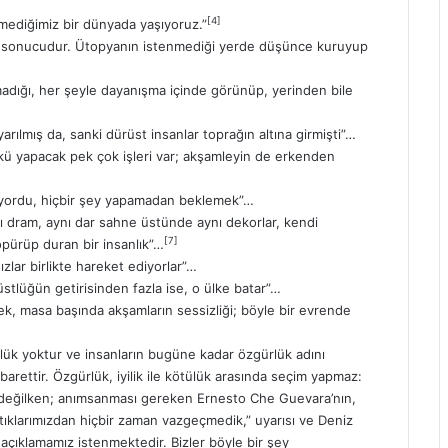
[4]
emediğimiz bir dünyada yaşıyoruz.”
sonucudur. Ütopyanın istenmediği yerde düşünce kuruyup
adığı, her şeyle dayanışma içinde görünüp, yerinden bile
ılmış da, sanki dürüst insanlar toprağın altına girmişti”…
nkü yapacak pek çok işleri var; akşamleyin de erkenden
liyordu, hiçbir şey yapamadan beklemek”…
nı dram, aynı dar sahne üstünde aynı dekorlar, kendi
[7]
pürüp duran bir insanlık”…
zlar birlikte hareket ediyorlar”…
üstlüğün getirisinden fazla ise, o ülke batar”…
ek, masa başında akşamların sessizliği; böyle bir evrende
lük yoktur ve insanların bugüne kadar özgürlük adını
arettir. Özgürlük, iyilik ile kötülük arasında seçim yapmaz:
 değilken; anımsanması gereken Ernesto Che Guevara’nın,
ıklarımızdan hiçbir zaman vazgeçmedik,” uyarısı ve Deniz
çıklamamız istenmektedir. Bizler böyle bir şey