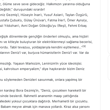
, ölüme seve seve gideceğiz. Halkımızın yararına olduğuna
eğildir,” duruşundaki ısrardır!
z Gezmiş’i, Hüseyin İnan’ı, Yusuf Aslan’ı, Taylan Özgür’ü,
stafa Çubuk’u, Gülay Ünüvar’ı, Fatma İrier’i, Ömer Ayna’yı,
yazi Yıldızhan’ı, Avni Doğan Gökoğlu’yu (Reşi), Fehmi Erbaş
eğişik dönemlerde gençliğin önderleri olmuştu, ama hiçbiri
anını ve kitleyle buluşturan bir elektriklenmeyi sağlama becerisi,
[9]
lıyordu. Tabii tevazuu, yoldaşlarıyla kendini eşitlemesi…”
larının Deniz’i var, burjuva hümanistlerin Deniz’i var. Var da
sızlığı. Yaşasın Marksizm, Leninizm’in yüce ideolojisi.
si, kahrolsun emperyalizm,” diye haykırandır bizim Deniz
hunu söylemeden Denizleri savunmak, onlara yapılmış bir
en kardeşi Bora Gezmiş’in, “Deniz, çocukken hareketli bir
çesinde beslerdi. Rahmetli ananemin maaşı yattığında
alledeki yoksul çocuklara dağıtırdı. Merhametli bir çocuktu.
Babam meyve almak için manava yollardı. Kiraz alsa yarısını