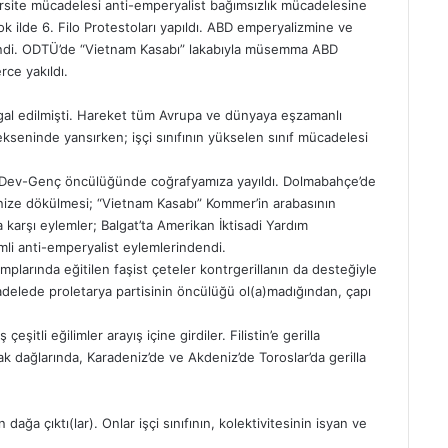
site mücadelesi anti-emperyalist bağımsızlık mücadelesine
ok ilde 6. Filo Protestoları yapıldı. ABD emperyalizmine ve
nlendi. ODTÜ’de “Vietnam Kasabı” lakabıyla müsemma ABD
rce yakıldı.
şgal edilmişti. Hareket tüm Avrupa ve dünyaya eşzamanlı
ekseninde yansırken; işçi sınıfının yükselen sınıf mücadelesi
da Dev-Genç öncülüğünde coğrafyamıza yayıldı. Dolmabahçe’de
enize dökülmesi; “Vietnam Kasabı” Kommer’in arabasının
 karşı eylemler; Balgat’ta Amerikan İktisadi Yardım
li anti-emperyalist eylemlerindendi.
larında eğitilen faşist çeteler kontrgerillanın da desteğiyle
cadelede proletarya partisinin öncülüğü ol(a)madığından, çapı
li eğilimler arayış içine girdiler. Filistin’e gerilla
 dağlarında, Karadeniz’de ve Akdeniz’de Toroslar’da gerilla
ğa çıktı(lar). Onlar işçi sınıfının, kolektivitesinin isyan ve