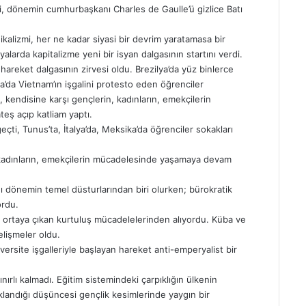
i, dönemin cumhurbaşkanı Charles de Gaulle’ü gizlice Batı
kalizmi, her ne kadar siyasi bir devrim yaratamasa bir
larda kapitalizme yeni bir isyan dalgasının startını verdi.
hareket dalgasının zirvesi oldu. Brezilya’da yüz binlerce
a’da Vietnam’ın işgalini protesto eden öğrenciler
n, kendisine karşı gençlerin, kadınların, emekçilerin
teş açıp katliam yaptı.
çti, Tunus’ta, İtalya’da, Meksika’da öğrenciler sokakları
n, kadınların, emekçilerin mücadelesinde yaşamaya devam
dönemin temel düsturlarından biri olurken; bürokratik
ordu.
 ortaya çıkan kurtuluş mücadelelerinden alıyordu. Küba ve
elişmeler oldu.
iversite işgalleriyle başlayan hareket anti-emperyalist bir
ırlı kalmadı. Eğitim sistemindeki çarpıklığın ülkenin
andığı düşüncesi gençlik kesimlerinde yaygın bir